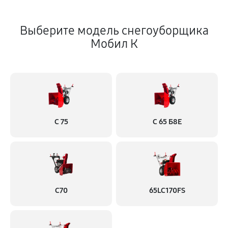
Выберите модель снегоуборщика
Мобил К
С 75
С 65 Б8Е
С70
65LC170FS