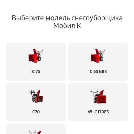
Выберите модель снегоуборщика
Мобил К
С 75
С 65 Б8Е
С70
65LC170FS