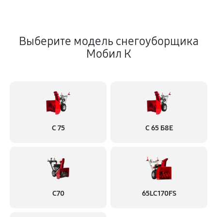
Выберите модель снегоуборщика
Мобил К
С 75
С 65 Б8Е
С70
65LC170FS